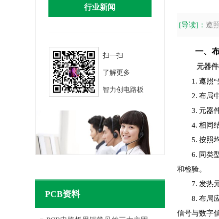
行业新闻
[导读]：
遵
一、
扫一扫
元器件
了解更多
1.
遵照
智力创电路板
2.
布局
3.
元器
4.
相同
5.
按照
6.
同类
和检验。
7.
发热
PCB资料
8.
布局
信号与数字