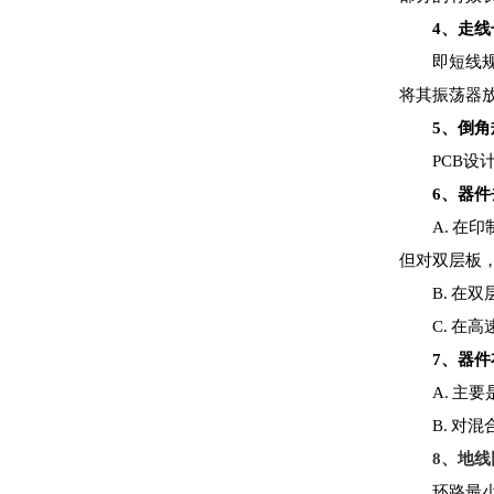
4
、走线
即短线
将其振荡器
5
、倒角
PCB
设
6
、器件
A.
在印
但对双层板
B.
在双
C.
在高
7
、器件
A.
主要
B.
对混
8
、地线
环路最