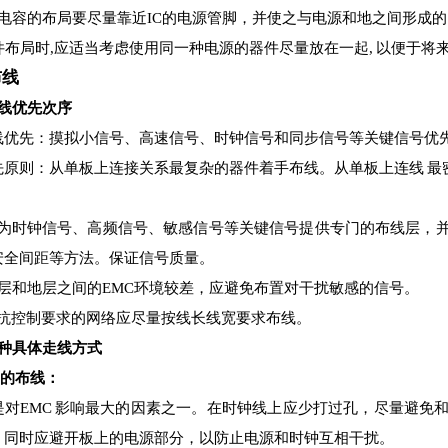
电容的布局要尽量靠近IC的电源管脚，并使之与电源和地之间形成
件布局时,应适当考虑使用同一种电源的器件尽量放在一起, 以便于将
布线
布线优先次序
线优先：摸拟小信号、高速信号、时钟信号和同步信号等关键信号优
先原则：从单板上连接关系最复杂的器件着手布线。从单板上连线 最
：
为时钟信号、高频信号、敏感信号等关键信号提供专门的布线层，
安全间距等方法。保证信号质量。
层和地层之间的EMC环境较差，应避免布置对干扰敏感的信号。
抗控制要求的网络应尽量按线长线宽要求布线。
四种具体走线方式
的布线：
是对EMC 影响最大的因素之一。在时钟线上应少打过孔，尽量避免
。同时应避开板上的电源部分，以防止电源和时钟互相干扰。