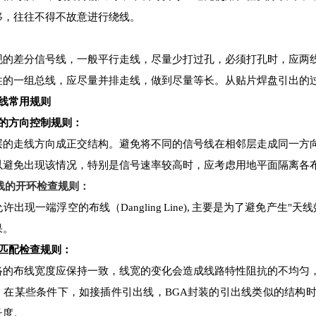
移，往往不得不故意进行绕线。
现的差分信号线，一般平行走线，尽量少打过孔，必须打孔时，应两
性的一组总线，应尽量并排走线，做到尽量等长。从贴片焊盘引出的
布线常用规则
的方向控制规则：
层的走线方向成正交结构。避免将不同的信号线在相邻层走成同一方
以避免出现该情况，特别是信号速率较高时，应考虑用地平面隔离各
线的开环检查规则：
许出现一端浮空的布线（Dangling Line), 主要是为了避免产
果。
匹配检查规则：
络的布线宽度应保持一致，线宽的变化会造成线路特性阻抗的不均匀
。在某些条件下，如接插件引出线，BGA封装的引出线类似的结构
长度。