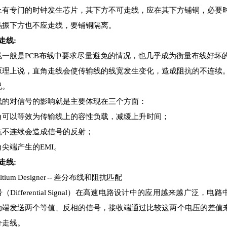
上有专门的时钟发生芯片，其下方不可走线，应在其下方铺铜，必要
晶振下方也不应走线，要铺铜隔离。
走线:
线一般是PCB布线中要求尽量避免的情况，也几乎成为衡量布线好坏
原理上说，直角走线会使传输线的线宽发生变化，造成阻抗的不连续
况。
线的对信号的影响就是主要体现在三个方面：
角可以等效为传输线上的容性负载，减缓上升时间；
抗不连续会造成信号的反射；
尖端产生的EMI。
走线:
tium Designer -- 差分布线和阻抗匹配
（Differential Signal）在高速电路设计中的应用越来越广
端发送两个等值、反相的信号，接收端通过比较这两个电压的差值来判
分走线。