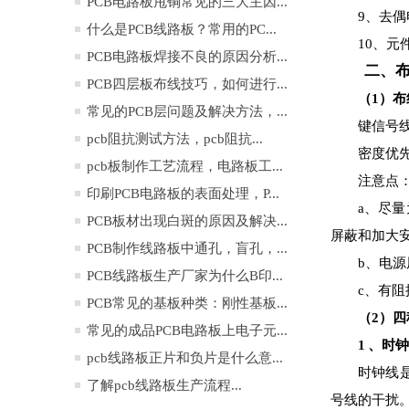
PCB电路板甩铜常见的三大主因...
9
、去偶
什么是PCB线路板？常用的PC...
10
、元
PCB电路板焊接不良的原因分析...
二、
PCB四层板布线技巧，如何进行...
（1）
常见的PCB层问题及解决方法，...
键信号
pcb阻抗测试方法，pcb阻抗...
密度优
pcb板制作工艺流程，电路板工...
注意点
印刷PCB电路板的表面处理，P...
a
、尽量
PCB板材出现白斑的原因及解决...
屏蔽和加大
PCB制作线路板中通孔，盲孔，...
b
、电源
PCB线路板生产厂家为什么B印...
c
、有阻
PCB常见的基板种类：刚性基板...
（2）
常见的成品PCB电路板上电子元...
1
、时钟
pcb线路板正片和负片是什么意...
时钟线
了解pcb线路板生产流程...
号线的干扰