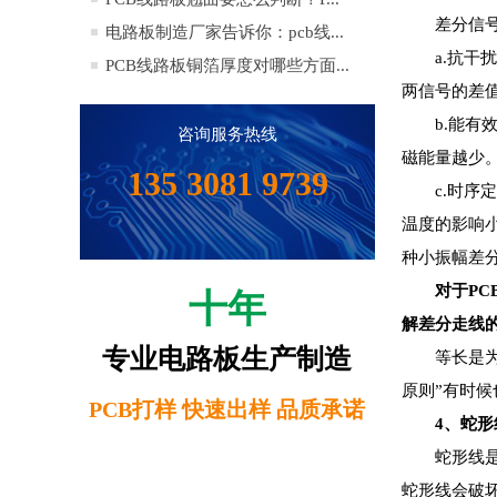
差分信
电路板制造厂家告诉你：pcb线...
a.
抗干
PCB线路板铜箔厚度对哪些方面...
两信号的差
b.
能有
咨询服务热线
磁能量越少
135 3081 9739
c.
时序
温度的影响小，
种小振幅差
对于P
十年
解差分走线
专业电路板生产制造
等长是
原则”有时
PCB打样 快速出样 品质承诺
4
、蛇形
蛇形线
蛇形线会破