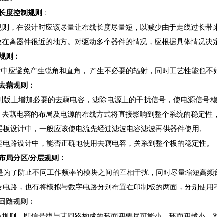
长度控制规则：
规则，在设计时应该尽量让布线长度尽量短，以减少由于走线过长带
放在离器件很近的地方。对驱动多个器件的情况，应根据具体情况决
规则：
计中应避免产生锐角和直角， 产生不必要的辐射，同时工艺性能也不
去藕规则：
制版上增加必要的去藕电容，滤除电源上的干扰信号，使电源信号
，去藕电容的布局及电源的布线方式将直接影响到整个系统的稳定性
层板设计中，一般应该使电流先经过滤波电容滤波再供器件使用。
速电路设计中，能否正确地使用去藕电容，关系到整个板的稳定性。
布局分区/分层规则：
是为了防止不同工作频率的模块之间的互相干扰，同时尽量缩短高频
合电路，也有将模拟与数字电路分别布置在印制板的两面，分别使用
回路规则：
小规则，即信号线与其回路构成的环面积要尽可能小，环面积越小，