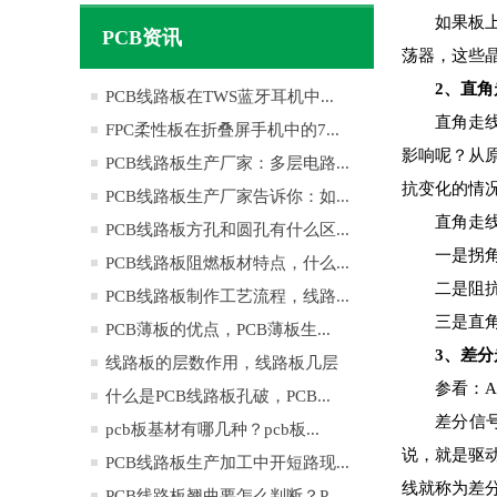
如果板
PCB资讯
荡器，这些
2
、直角
PCB线路板在TWS蓝牙耳机中...
直角走
FPC柔性板在折叠屏手机中的7...
影响呢？从
PCB线路板生产厂家：多层电路...
抗变化的情
PCB线路板生产厂家告诉你：如...
直角走
PCB线路板方孔和圆孔有什么区...
一是拐
PCB线路板阻燃板材特点，什么...
二是阻
PCB线路板制作工艺流程，线路...
三是直角
PCB薄板的优点，PCB薄板生...
3
、差分
线路板的层数作用，线路板几层
参看：Al
是...
什么是PCB线路板孔破，PCB...
差分信号
pcb板基材有哪几种？pcb板...
说，就是驱动
PCB线路板生产加工中开短路现...
线就称为差
PCB线路板翘曲要怎么判断？P...