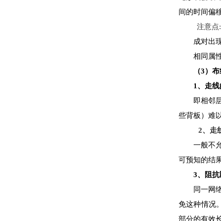
间的时间偏
注意点:
成对出
相同属
（3）
1
、走线
即相邻
些背板）难
2
、走
一般不允
可预知的结
3
、阻抗
同一网
免这种情况
部分的有效