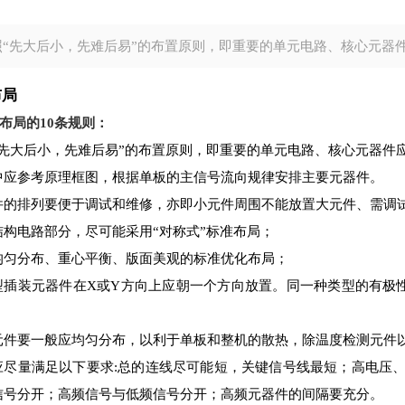
照“先大后小，先难后易”的布置原则，即重要的单元电路、核心元器
布局
布局的10条规则：
“先大后小，先难后易”的布置原则，即重要的单元电路、核心元器件
中应参考原理框图，根据单板的主信号流向规律安排主要元器件。
件的排列要便于调试和维修，亦即小元件周围不能放置大元件、需调
结构电路部分，尽可能采用“对称式”标准布局；
均匀分布、重心平衡、版面美观的标准优化布局；
型插装元器件在X或Y方向上应朝一个方向放置。同一种类型的有极性
元件要一般应均匀分布，以利于单板和整机的散热，除温度检测元件
应尽量满足以下要求:总的连线尽可能短，关键信号线最短；高电压
信号分开；高频信号与低频信号分开；高频元器件的间隔要充分。