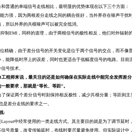
号和普通的单端信号走线相比，最明显的优势体现在以下三个方面：
扰能力强，因为两根差分走线之间的耦合很好，当外界存在噪声干扰
值，所以外界的共模噪声可以被完全抵消。
效抑制EMI，同样的道理，由于两根信号的极性相反，他们对外辐射
。
定位精确，由于差分信号的开关变化是位于两个信号的交点，而不像
能降低时序上的误差，同时也更适合于低幅度信号的电路。目前流行的LVDS（low v
分信号技术。
CB工程师来说，最关注的还是如何确保在实际走线中能完全发挥差分走
的一般要求，那就是“等长、等距”。
为了保证两个差分信号时刻保持相反极性，减少共模分量；等距则主
候也是差分走线的要求之一。
线:
是Layout中经常使用的一类走线方式。其主要目的就是为了调节延
坏信号质量，改变传输延时，布线时要尽量避免使用。但实际设计中