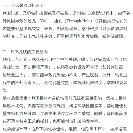
一、什么是PCB孔破？
PCB孔破，又称钻孔破裂或孔壁破裂，是指在PCB制造过程中，由于各
种原因导致的过孔（Via）、通孔（Through Hole）或其他类型钻孔的
内壁或外壁出现裂纹、破裂、剥落等现象。这种破损可能会影响焊料
的填充，导致电气连接失效，严重时还可能引发短路、断路等故障。
二、PCB孔破的主要原因
钻孔工艺问题：钻孔是PCB生产中的关键步骤，若钻头选择不当（如
直径过大、刃口磨损严重），或钻孔参数设置不合理（如转速过高、
进给量过大），都可能导致孔壁受力不均，产生破裂。此外，钻孔过
程中的冷却润滑不足，会使孔壁过热，降低其机械强度，增加破裂风
险。
板材质量因素：PCB板材本身的性质对孔破有直接影响。例如，板材
厚度不均匀、内部存在杂质或气泡、树脂流动性能差等，都可能使孔
壁在钻孔或后续加工过程中承受过度应力而破裂。同时，选用低品质
或不适合特定工艺的板材，也可能增加孔破的发生率。
化学处理环节：在PCB的化学镀铜、电镀、蚀刻等工序中，如果溶液