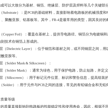
的构成可以大致分为基材、铜箔、绝缘层、防护层及焊料等几个关键部
（Substrate）：是PCB的基础材料，直接影响着电路板的机械
4）、聚酰亚胺、铝基板等。其中，FR-4是最常用的类型，因其良
（Copper Foil）：覆盖在基材上，提供导电路径。铜箔分为电
蚀刻技术在铜箔上形成的。
层（Dielectric Layer）：位于铜箔和基材之间，或不同铜层
聚酰亚胺等。
Solder Mask & Silkscreen）：
层（Solder Mask）：通常为绿色，用于保护电路，防止短路，并定
层（Silkscreen）：用于标记元件位置、标识和警告信息，提高组
（Solder）：用于元件与PCB之间的连接，常见的有铅锡合金和无铅
材质量等级
板材的质量直接影响到电路板的性能稳定性和使用寿命，因此，根据不