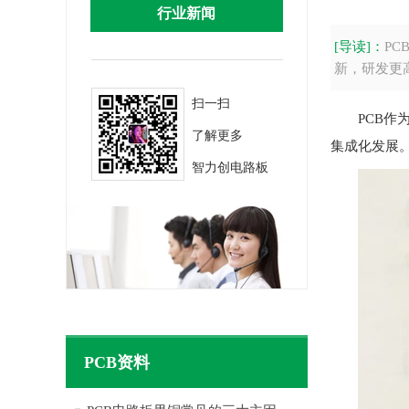
行业新闻
[导读]：
P
新，研发更
扫一扫
PCB
了解更多
集成化发展
智力创电路板
PCB资料