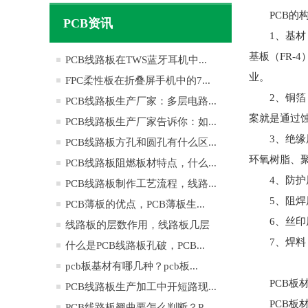
PCB
PCB资讯
1、基材
基板（FR-
PCB线路板在TWS蓝牙耳机中...
业。
FPC柔性板在折叠屏手机中的7...
2、铜箔
PCB线路板生产厂家：多层电路...
案就是通过
PCB线路板生产厂家告诉你：如...
3、绝缘
PCB线路板方孔和圆孔有什么区...
环氧树脂、
PCB线路板阻燃板材特点，什么...
4、防护层（
PCB线路板制作工艺流程，线路...
5、阻焊
PCB薄板的优点，PCB薄板生...
6、丝印
线路板的层数作用，线路板几层
7、焊料
是...
什么是PCB线路板孔破，PCB...
pcb板基材有哪几种？pcb板...
PCB板
PCB线路板生产加工中开短路现...
PCB
PCB线路板翘曲要怎么判断？P...