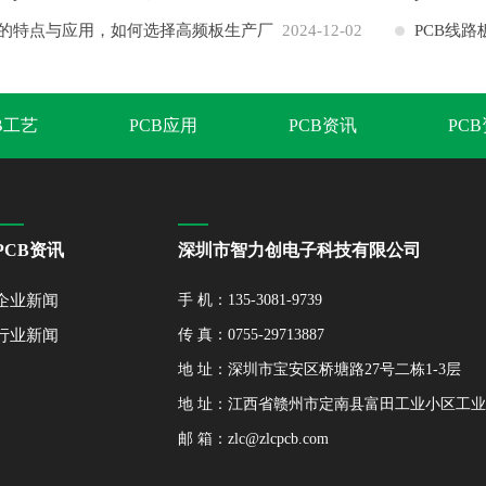
的特点与应用，如何选择高频板生产厂
2024-12-02
PCB线
B工艺
PCB应用
PCB资讯
PC
PCB资讯
深圳市智力创电子科技有限公司
企业新闻
手 机：135-3081-9739
行业新闻
传 真：0755-29713887
地 址：深圳市宝安区桥塘路27号二栋1-3层
地 址：江西省赣州市定南县富田工业小区工
邮 箱：zlc@zlcpcb.com