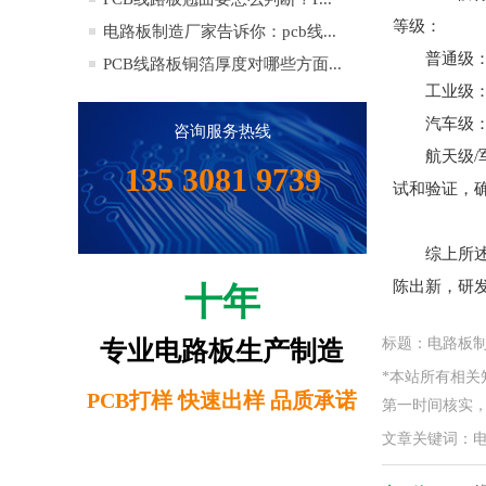
等级：
电路板制造厂家告诉你：pcb线...
普通级
PCB线路板铜箔厚度对哪些方面...
工业级
汽车级
咨询服务热线
航天级
135 3081 9739
试和验证，
综上所
陈出新，研
十年
标题：电路板制
专业电路板生产制造
*本站所有相
PCB打样 快速出样 品质承诺
第一时间核实，如
文章关键词：电