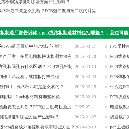
B线路板铜箔厚度对哪些方面产生影响？
B线路板翘曲要怎么判断？PCB翘曲度与扭曲度的计算
板制造厂家告诉你：pcb线路板制造材料包括哪些？
，您也可能
板在TWS蓝牙耳机中的7大核心功能
2025-03-27
FPC柔
板生产厂家：多层电路板快速检测方法有
2025-03-20
PCB线
板方孔和圆孔有什么区别？ PCB方孔板制
2025-03-13
路阻抗
PCB线
板制作工艺流程，线路板打样流程
2025-03-03
PCB薄板
数作用，线路板几层是怎么看的？
2025-02-25
什么是P
有哪几种？pcb板材料有哪些种类
2025-02-19
PCB线
板翘曲要怎么判断？PCB翘曲度与扭曲度
2025-02-11
电路板制
板铜箔厚度对哪些方面产生影响？
2025-01-07
些？
线路板厂
板pcb线路板外层控制要求有哪些方面？
2024-12-19
pcb主