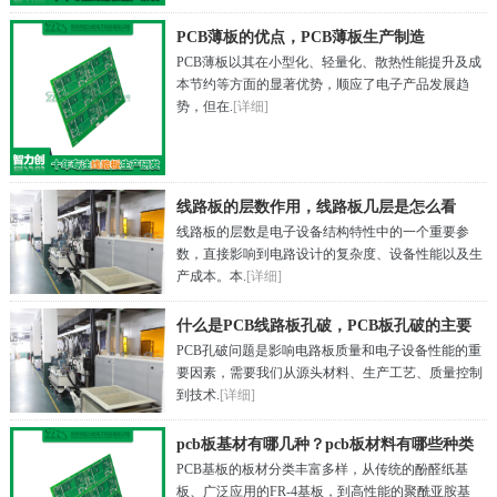
PCB薄板的优点，PCB薄板生产制造
PCB薄板以其在小型化、轻量化、散热性能提升及成
本节约等方面的显著优势，顺应了电子产品发展趋
势，但在.
[详细]
线路板的层数作用，线路板几层是怎么看
线路板的层数是电子设备结构特性中的一个重要参
的？
数，直接影响到电路设计的复杂度、设备性能以及生
产成本。本.
[详细]
什么是PCB线路板孔破，PCB板孔破的主要
PCB孔破问题是影响电路板质量和电子设备性能的重
原因
要因素，需要我们从源头材料、生产工艺、质量控制
到技术.
[详细]
pcb板基材有哪几种？pcb板材料有哪些种类
PCB基板的板材分类丰富多样，从传统的酚醛纸基
板、广泛应用的FR-4基板，到高性能的聚酰亚胺基