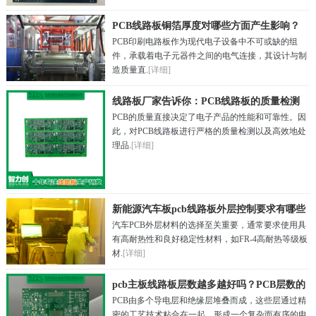
PCB线路板铜箔厚度对哪些方面产生影响？
PCB印刷电路板作为现代电子设备中不可或缺的组
件，承载着电子元器件之间的电气连接，其设计与制
造质量直.
[详细]
线路板厂家告诉你：PCB线路板的质量检测
PCB的质量直接决定了电子产品的性能和可靠性。因
过程
此，对PCB线路板进行严格的质量检测以及高效地处
理品.
[详细]
新能源汽车板pcb线路板外层控制要求有哪些
汽车PCB外层材料的选择至关重要，通常要求使用具
方面？
有高耐热性和良好稳定性材料，如FR-4高耐热等级板
材.
[详细]
pcb主板线路板层数越多越好吗？PCB层数的
PCB由多个导电层和绝缘层堆叠而成，这些层通过精
作用
密的工艺技术粘合在一起，形成一个复杂而有序的电