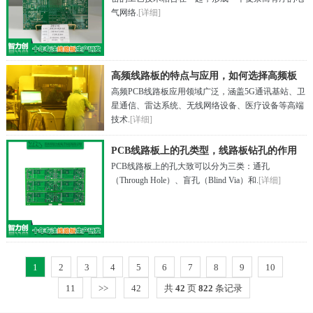
气网络.
[详细]
高频线路板的特点与应用，如何选择高频板
高频PCB线路板应用领域广泛，涵盖5G通讯基站、卫
生产厂家
星通信、雷达系统、无线网络设备、医疗设备等高端
技术.
[详细]
PCB线路板上的孔类型，线路板钻孔的作用
PCB线路板​上的孔大致可以分为三类：通孔
（Through Hole）、盲孔（Blind Via）和.
[详细]
1
2
3
4
5
6
7
8
9
10
11
>>
42
共
42
页
822
条记录