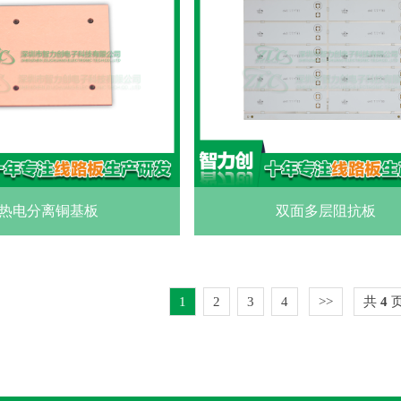
热电分离铜基板
双面多层阻抗板
1
2
3
4
>>
共
4