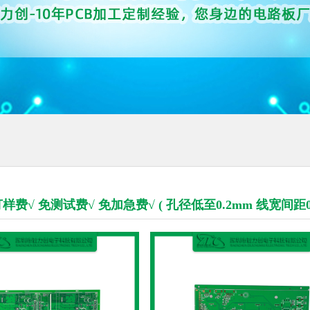
费√ 免测试费√ 免加急费√ ( 孔径低至0.2mm 线宽间距0.1