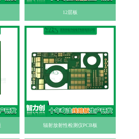
12层板
板
辐射放射性检测仪PCB板