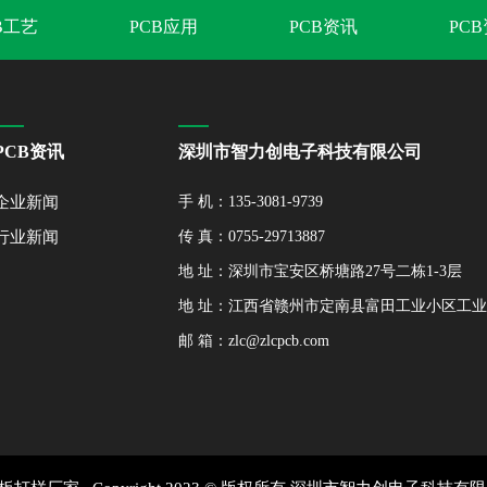
B工艺
PCB应用
PCB资讯
PC
PCB资讯
深圳市智力创电子科技有限公司
企业新闻
手 机：135-3081-9739
行业新闻
传 真：0755-29713887
地 址：深圳市宝安区桥塘路27号二栋1-3层
地 址：江西省赣州市定南县富田工业小区工
邮 箱：zlc@zlcpcb.com