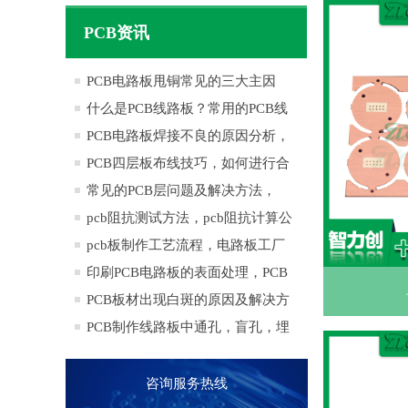
孔有什么区别
PCB资讯
PCB电路板甩铜常见的三大主因
什么是PCB线路板？常用的PCB线
路板有哪些材料？
PCB电路板焊接不良的原因分析，
会有哪些不良影响
PCB四层板布线技巧，如何进行合
理的PCB四层板布线呢？ ​
常见的PCB层问题及解决方法，
PCB层优化的实际应用
pcb阻抗测试方法，pcb阻抗计算公
式
pcb板制作工艺流程，电路板工厂
制造流程
印刷PCB电路板的表面处理，PCB
常用表面处理技术
PCB板材出现白斑的原因及解决方
法，如何制造出高品质PCB线路板
PCB制作线路板中通孔，盲孔，埋
孔有什么区别
咨询服务热线