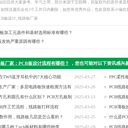
关知识仅供大家参考、学习之用，部分来源于互联网，其版权均归原作者及
情况属实会在3个工作日内删除；如您有优秀作品，也欢迎联系小编在我们网站投稿
CB板设计_线路板厂家
BA板加工元器件和基材选用标准有哪些？
B板发热严重原因有哪些？
板厂家：PCB板设计流程有哪些？
，您也可能对以下资讯感兴
板在TWS蓝牙耳机中的7大核心功能
2025-03-27
FPC柔
板生产厂家：多层电路板快速检测方法有
2025-03-20
PCB线
板方孔和圆孔有什么区别？ PCB方孔板制
2025-03-13
路阻抗
PCB线
板制作工艺流程，线路板打样流程
2025-03-03
PCB薄板
数作用，线路板几层是怎么看的？
2025-02-25
什么是P
有哪几种？pcb板材料有哪些种类
2025-02-19
PCB线