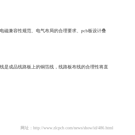
电磁兼容性规范、电气布局的合理要求、pcb板设计叠
充线是成品线路板上的铜箔线，线路板布线的合理性将直
网址：http://www.zlcpcb.com/news/show/id/486.html