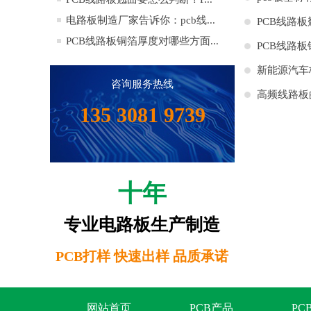
电路板制造厂家告诉你：pcb线...
PCB线路
PCB线路板铜箔厚度对哪些方面...
的计算
PCB线路
新能源汽车
咨询服务热线
高频线路板
135 3081 9739
家
十年
专业电路板生产制造
PCB打样 快速出样 品质承诺
网站首页
PCB产品
PC