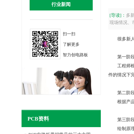
行业新闻
[导读]：
多
现场情况、
扫一扫
很多新
了解更多
智力创电路板
第一阶段
工程师
件的情况下完
第二阶段
根据产
PCB资料
第三阶段
绘制原