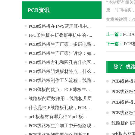
*本站所有相
PCB资讯
第一时间核实，如
文章关键词：P
PCB线路板在TWS蓝牙耳机中...
PC
上一篇：
FPC柔性板在折叠屏手机中的7...
PC
下一篇：
PCB线路板生产厂家：多层电路...
PCB线路板生产厂家告诉你：如...
PCB线路板方孔和圆孔有什么区...
除了
线路
PCB线路板阻燃板材特点，什么...
PCB线路板制作工艺流程，线路...
PCB线路
PCB薄板的优点，PCB薄板生...
PCB线路
线路板的层数作用，线路板几层
哪些？
PCB线路
是...
什么是PCB线路板孔破，PCB...
作
PCB线路
pcb板基材有哪几种？pcb板...
线路板的层
PCB线路板生产加工中开短路现...
pcb板基材
PCB线路板翘曲要怎么判断？P...