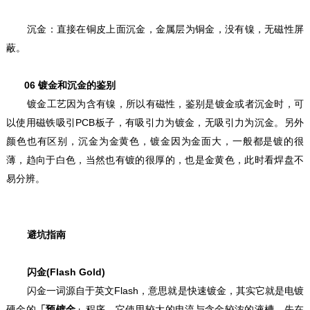
沉金：直接在铜皮上面沉金，金属层为铜金，没有镍，无磁性屏
蔽。
06
镀金和沉金的鉴别
镀金工艺因为含有镍，所以有磁性，鉴别是镀金或者沉金时，可
以使用磁铁吸引PCB板子，有吸引力为镀金，无吸引力为沉金。另外
颜色也有区别，沉金为金黄色，镀金因为金面大，一般都是镀的很
薄，趋向于白色，当然也有镀的很厚的，也是金黄色，此时看焊盘不
易分辨。
避坑指南
闪金(Flash Gold)
闪金一词源自于英文Flash，意思就是快速镀金，其实它就是电镀
硬金的
「预镀金」
程序，它使用较大的电流与含金较浓的液槽，先在