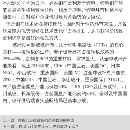
本能源公司均为日企。标准铜箔盈利差于锂电，锂电铜箔环
节自身竞争格局较为分散，相反下游客户锂电环节则格局更
加集中，面对客户企业也很难具备强势的话语权。
但是铜箔技术还在持续迭代，因此对于铜箔环节来说，具备
研发能力优势能够在技术迭代中占得先机，从而获得阶段性
盈利优势是最好的领先方式。
玻纤纱可制成玻纤布，用于印制电路板（PCB）的核心
基材——覆铜板的生产。电子玻纤纱约占覆铜板成本的
25%-40%，是制备PCB的重要材料，需求量大。从全球玻纤产
能来看，截止2019年末，CR6（中国巨石、美国OC、日本
NEG、泰山玻纤、重庆国际、美国JM）占全球玻纤总产能超
70%；中国CR3（中国巨石、泰山玻纤、重庆国际）21年1月
末产能占全国总产能比例超60%，CR6（CR3及山东玻纤、四
川威玻、长海股份）占全国总产能比例约80%。全球及中国国
内，玻纤供给端寡头垄断格局已基本形成。
上一篇：
多层PCB线路板都是偶数层的原因
下一篇：
PCB设计基本流程，你都做对了么？