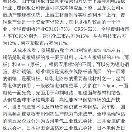
电路板。由于覆铜板行业竞争格局相对优于下游印刷电路板
行业，覆铜板公司普遍可将成本转嫁至下游，且龙头公司可
借助产能规模优势、上游主材自制等实现盈利水平上行。覆
铜板产业是一个资金需求较大，集中度相对较高的一个行
业，全球覆铜板行业CR10达75%，CR5达52%。全球覆铜板市
占率TOP3分别为：建滔化工市占率为15%，生益科技市占率
为12%，南亚塑胶市占率为11%。
从成本来看，覆铜板占整个PCB制造的30%-40%左右，
铜箔是制造覆铜板的最主要原材料，成本占覆铜板的30%（薄
板）和50%（厚板）。根据应用领域的不同，可以分为锂电铜
箔、标准铜箔。标准铜箔是沉积在线路板基底层上的一层薄
的铜箔，是覆铜板、印制电路板的重要基础材料之一，起到
导电体的作用，一般较锂电铜箔更厚，大多在12-70μm，一面
粗糙一面光亮，光面用于印制电路，粗糙面与基材相结合。
从铜箔全球市场格局来看，高性能PCB铜箔市场的生产技
术、设备制造技术以及市场份额仍被日本铜箔厂家垄断。国
内高频高速基板专用铜箔生产能力尚未成型。全球高端铜箔
的前五家企业分别为古河电气工业株式会社、三井金属矿业
株式会社、日本福田金属箔粉工业株式会社、日本电解及日