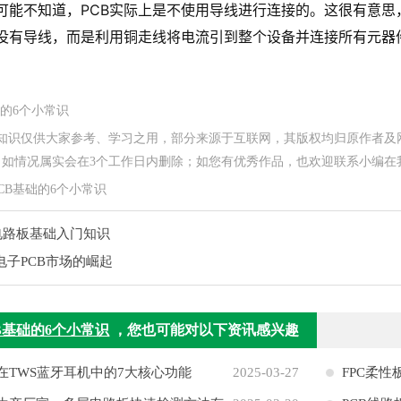
可能不知道，PCB实际上是不使用导线进行连接的。这很有意
中没有导线，而是利用铜走线将电流引到整个设备并连接所有元器
础的6个小常识
关知识仅供大家参考、学习之用，部分来源于互联网，其版权均归原作者及
情况属实会在3个工作日内删除；如您有优秀作品，也欢迎联系小编在我们网站投稿
CB基础的6个小常识
B电路板基础入门知识
电子PCB市场的崛起
B基础的6个小常识
，您也可能对以下资讯感兴趣
板在TWS蓝牙耳机中的7大核心功能
2025-03-27
FPC柔