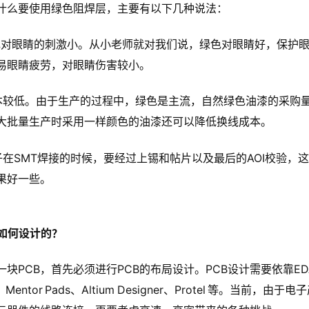
什么要使用绿色阻焊层，主要有以下几种说法：
色对眼睛的刺激小。从小老师就对我们说，绿色对眼睛好，保护眼
易眼睛疲劳，对眼睛伤害较小。
本较低。由于生产的过程中，绿色是主流，自然绿色油漆的采购
大批量生产时采用一样颜色的油漆还可以降低换线成本。
子在SMT焊接的时候，要经过上锡和帖片以及最后的AOI校验
果好一些。
是如何设计的？
块PCB，首先必须进行PCB的布局设计。PCB设计需要依靠EDA设计
EE、Mentor Pads、Altium Designer、Protel 等