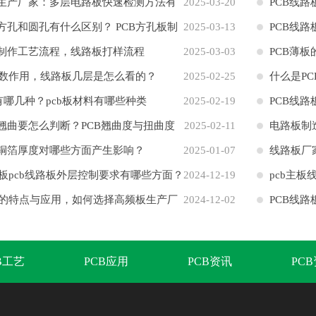
板生产厂家：多层电路板快速检测方法有
2025-03-20
PCB线
板方孔和圆孔有什么区别？ PCB方孔板制
2025-03-13
路阻抗
PCB线
板制作工艺流程，线路板打样流程
2025-03-03
PCB薄板
数作用，线路板几层是怎么看的？
2025-02-25
什么是P
有哪几种？pcb板材料有哪些种类
2025-02-19
PCB线
板翘曲要怎么判断？PCB翘曲度与扭曲度
2025-02-11
电路板制
板铜箔厚度对哪些方面产生影响？
2025-01-07
些？
线路板厂
板pcb线路板外层控制要求有哪些方面？
2024-12-19
pcb主
的特点与应用，如何选择高频板生产厂
2024-12-02
PCB线
B工艺
PCB应用
PCB资讯
PC