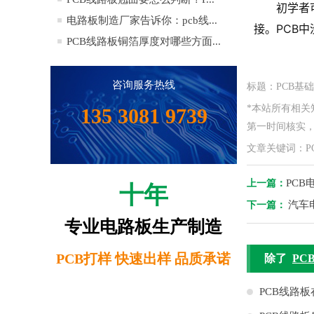
初学者
电路板制造厂家告诉你：pcb线...
接。PCB
PCB线路板铜箔厚度对哪些方面...
咨询服务热线
标题：PCB基
*本站所有相
135 3081 9739
第一时间核实，如
文章关键词：P
PC
上一篇：
十年
汽车
下一篇：
专业电路板生产制造
PCB打样 快速出样 品质承诺
除了
PC
PCB线路