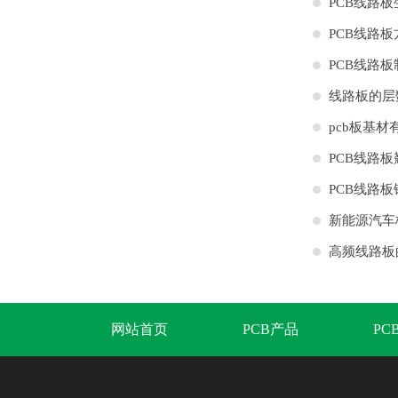
PCB线路
哪些？
PCB线路
作
PCB线路
线路板的层
pcb板基材
PCB线路
的计算
PCB线路
新能源汽车
高频线路板
家
网站首页
PCB产品
PC