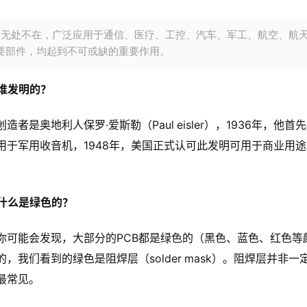
CB无处不在，广泛应用于通信、医疗、工控、汽车、军工、航空、航天
要部件，均起到不可或缺的重要作用。
是谁发明的？
创造者是奥地利人保罗·爱斯勒（Paul eisler），1936年，
用于军用收音机，1948年，美国正式认可此发明可用于商业用途
为什么是绿色的？
你可能会发现，大部分的PCB都是绿色的（黑色、蓝色、红色等
的，我们看到的绿色是阻焊层（solder mask）。阻焊层并
最常见。