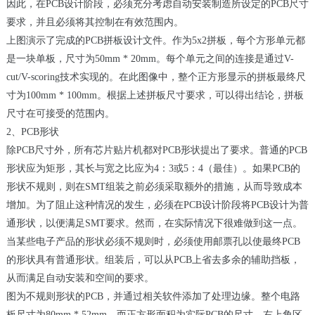
因此，在PCB设计阶段，必须充分考虑自动安装制造所设定的PCB尺寸
要求，并且必须将其控制在有效范围内。
上图演示了完成的PCB拼板设计文件。作为5x2拼板，每个方形单元都
是一块单板，尺寸为50mm * 20mm。每个单元之间的连接是通过V-
cut/V-scoring技术实现的。在此图像中，整个正方形显示的拼板最终尺
寸为100mm * 100mm。根据上述拼板尺寸要求，可以得出结论，拼板
尺寸在可接受的范围内。
2、PCB形状
除PCB尺寸外，所有芯片贴片机都对PCB形状提出了要求。普通的PCB
形状应为矩形，其长与宽之比应为4：3或5：4（最佳）。如果PCB的
形状不规则，则在SMT组装之前必须采取额外的措施，从而导致成本
增加。为了阻止这种情况的发生，必须在PCB设计阶段将PCB设计为普
通形状，以便满足SMT要求。然而，在实际情况下很难做到这一点。
当某些电子产品的形状必须不规则时，必须使用邮票孔以使最终PCB
的形状具有普通形状。组装后，可以从PCB上省去多余的辅助挡板，
从而满足自动安装和空间的要求。
图为不规则形状的PCB，并通过相关软件添加了处理边缘。整个电路
板尺寸为80mm * 52mm，而正方形面积为实际PCB的尺寸。右上角区