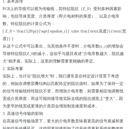
1. 基本原理
PCB上的导线可以视为传输线，其特征阻抗（Z_0）受到多种因素影
响，包括导体宽度、介质厚度（即介电材料的厚度）、以及介电常
数。特征阻抗的计算公式为：
[ Z_0 = \frac{120\pi}{\sqrt{\epsilon_r}} \cdot \frac{\text{高度}}{\text{宽
度}} ]
从这个公式中可以看出，当其他条件不变时，介电常数(ε_r)的增加会
导致特征阻抗Z_0的减小，这似乎与题目表述“介电常数越大，阻抗越
大”相矛盾。实际上，这里的理解需要更精确的界定。
2. 实际考量
实际上，当讨论“阻抗增大”时，我们通常是在特定设计背景下考虑
的，例如在调整层叠结构以匹配给定的阻抗值时。如果为了保持一定
的信号传输线特性阻抗不变，而增加介电常数，则需要相应地调整线
宽或介质厚度，而这可能间接导致实际走线的阻抗感觉上“变大”，因
为更窄的线宽或更薄的介质层会增加制造难度和成本。
3. 高速信号传输的影响
在高速信号传输场景下，更大的介电常数意味着更高的信号衰减和更
短的信号传播延迟，这些因素间接影响了信号的质量和系统的整体性