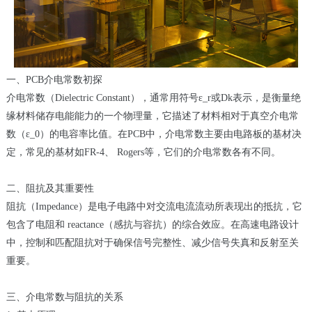
一、PCB介电常数初探
介电常数（Dielectric Constant），通常用符号ε_r或Dk表示，是衡量绝
缘材料储存电能能力的一个物理量，它描述了材料相对于真空介电常
数（ε_0）的电容率比值。在PCB中，介电常数主要由电路板的基材决
定，常见的基材如FR-4、 Rogers等，它们的介电常数各有不同。
二、阻抗及其重要性
阻抗（Impedance）是电子电路中对交流电流流动所表现出的抵抗，它
包含了电阻和 reactance（感抗与容抗）的综合效应。在高速电路设计
中，控制和匹配阻抗对于确保信号完整性、减少信号失真和反射至关
重要。
三、介电常数与阻抗的关系