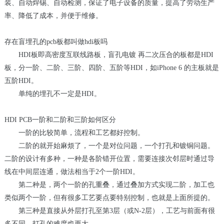
装、自动焊锡、自动检测，保证了电子设备的质量，提高了劳动生产
率、降低了成本，并便于维修。
存在盲埋孔的pcb板都叫做hdi板吗
HDI板即高密度互联线路板，盲孔电镀 再二次压合的板都是HDI
板，分一阶、二阶、三阶、四阶、五阶等HDI，如iPhone 6 的主板就是
五阶HDI。
单纯的埋孔不一定是HDI。
HDI PCB一阶和二阶和三阶如何区分
一阶的比较简单，流程和工艺都好控制。
二阶的就开始麻烦了，一个是对位问题，一个打孔和镀铜问题。
二阶的设计有多种，一种是各阶错开位置，需要连接次邻层时通过导
线在中间层连通，做法相当于2个一阶HDI。
第二种是，两个一阶的孔重叠，通过叠加方式实现二阶，加工也
类似两个一阶，但有很多工艺要点要特别控制，也就是上面所提的。
第三种是直接从外层打孔至第3层（或N-2层），工艺与前面有很
多不同，打孔的难度也更大。